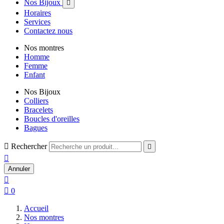
Nos Bijoux

Horaires
Services
Contactez nous
Nos montres
Homme
Femme
Enfant
Nos Bijoux
Colliers
Bracelets
Boucles d'oreilles
Bagues

Rechercher


Annuler


0
Accueil
Nos montres