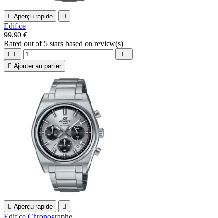

Aperçu rapide

Edifice
99,90 €
Rated
out of 5 stars based on
review(s)





Ajouter au panier

Aperçu rapide

Edifice Chronographe