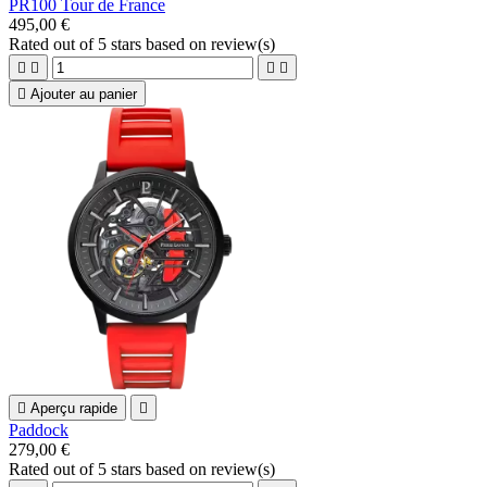
PR100 Tour de France
495,00 €
Rated
out of 5 stars based on
review(s)





Ajouter au panier

Aperçu rapide

Paddock
279,00 €
Rated
out of 5 stars based on
review(s)