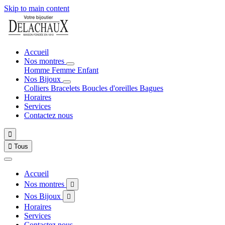
Skip to main content
Accueil
Nos montres
Homme
Femme
Enfant
Nos Bijoux
Colliers
Bracelets
Boucles d'oreilles
Bagues
Horaires
Services
Contactez nous


Tous
Accueil
Nos montres

Nos Bijoux

Horaires
Services
Contactez nous