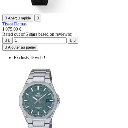

Aperçu rapide

Tissot Damas
1 075,00 €
Rated
out of 5 stars based on
review(s)





Ajouter au panier
Exclusivité web !