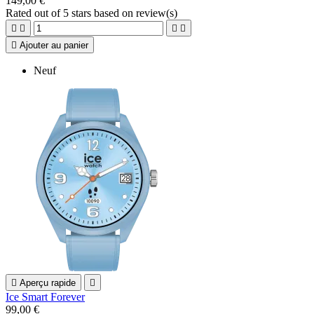
149,00 €
Rated
out of 5 stars based on
review(s)





Ajouter au panier
Neuf

Aperçu rapide

Ice Smart Forever
99,00 €