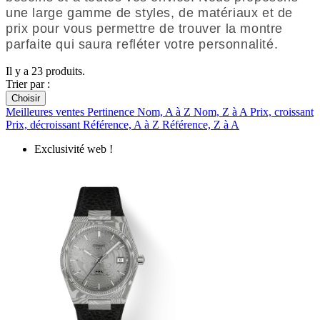
une large gamme de styles,
de matériaux et de
prix pour vous permettre de trouver la montre
parfaite qui saura refléter votre personnalité.
Il y a 23 produits.
Trier par :
Choisir
Meilleures ventes
Pertinence
Nom, A à Z
Nom, Z à A
Prix, croissant
Prix, décroissant
Référence, A à Z
Référence, Z à A
Exclusivité web !