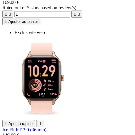
169,00 €
Rated
out of 5 stars based on
review(s)





Ajouter au panier
Exclusivité web !

Aperçu rapide

Ice Fit RT 3.0 (36 mm)