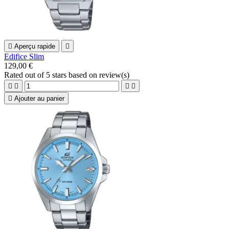

Aperçu rapide

Edifice Slim
129,00 €
Rated
out of 5 stars based on
review(s)





Ajouter au panier