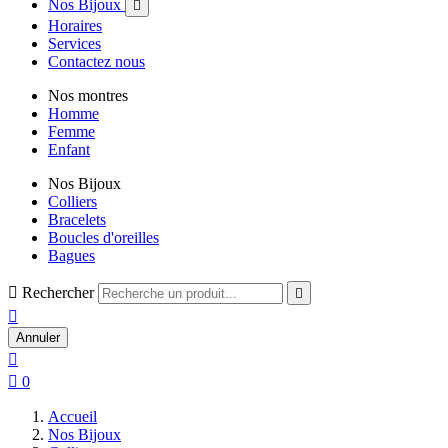
Nos Bijoux

Horaires
Services
Contactez nous
Nos montres
Homme
Femme
Enfant
Nos Bijoux
Colliers
Bracelets
Boucles d'oreilles
Bagues

Rechercher


Annuler


0
Accueil
Nos Bijoux