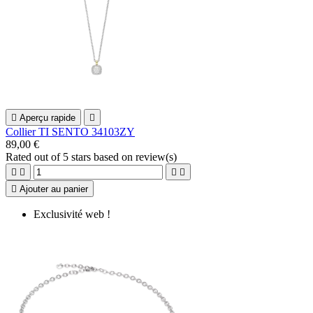

Aperçu rapide

Collier TI SENTO 34103ZY
89,00 €
Rated
out of 5 stars based on
review(s)





Ajouter au panier
Exclusivité web !