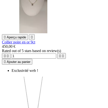

Aperçu rapide

Collier poire en or 9ct
450,00 €
Rated
out of 5 stars based on
review(s)





Ajouter au panier
Exclusivité web !