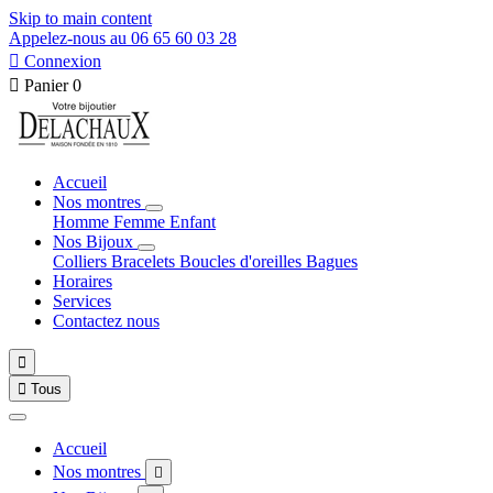
Skip to main content
Appelez-nous au 06 65 60 03 28

Connexion

Panier
0
Accueil
Nos montres
Homme
Femme
Enfant
Nos Bijoux
Colliers
Bracelets
Boucles d'oreilles
Bagues
Horaires
Services
Contactez nous


Tous
Accueil
Nos montres
