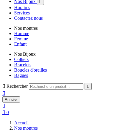
Nos Bijoux

Horaires
Services
Contactez nous
Nos montres
Homme
Femme
Enfant
Nos Bijoux
Colliers
Bracelets
Boucles d'oreilles
Bagues

Rechercher


Annuler


0
Accueil
Nos montres