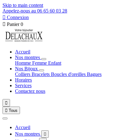
Skip to main content
Appelez-nous au 06 65 60 03 28

Connexion

Panier
0
Accueil
Nos montres
Homme
Femme
Enfant
Nos Bijoux
Colliers
Bracelets
Boucles d'oreilles
Bagues
Horaires
Services
Contactez nous


Tous
Accueil
Nos montres
