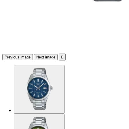
Previous image
Next image
