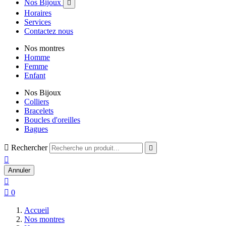
Nos Bijoux

Horaires
Services
Contactez nous
Nos montres
Homme
Femme
Enfant
Nos Bijoux
Colliers
Bracelets
Boucles d'oreilles
Bagues

Rechercher


Annuler


0
Accueil
Nos montres