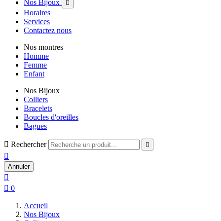
Nos Bijoux

Horaires
Services
Contactez nous
Nos montres
Homme
Femme
Enfant
Nos Bijoux
Colliers
Bracelets
Boucles d'oreilles
Bagues

Rechercher


Annuler


0
Accueil
Nos Bijoux