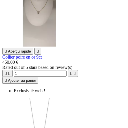

Aperçu rapide

Collier poire en or 9ct
450,00 €
Rated
out of 5 stars based on
review(s)





Ajouter au panier
Exclusivité web !