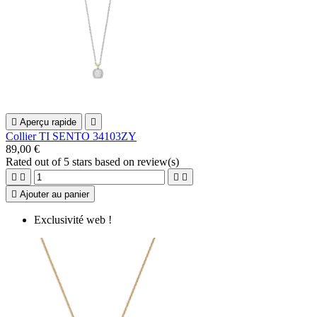

Aperçu rapide

Collier TI SENTO 34103ZY
89,00 €
Rated
out of 5 stars based on
review(s)





Ajouter au panier
Exclusivité web !